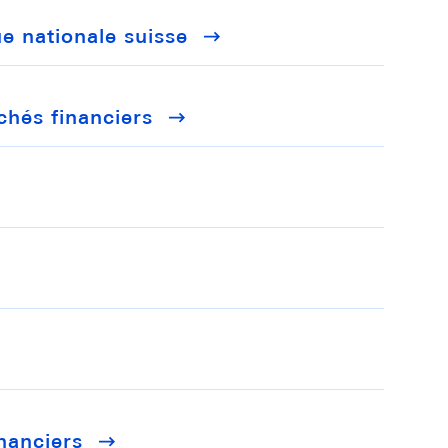
ue nationale suisse
chés financiers
nanciers