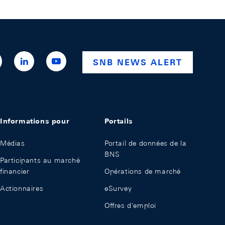
ttps://x.com/snb_bns
https://ch.linkedin.com/company/swiss-
https://www.youtube.com/@swissnationalba
SNB NEWS ALERT
national-
bank
Informations pour
Portails
Médias
Portail de données de la
BNS
Participants au marché
financier
Opérations de marché
Actionnaires
eSurvey
Offres d'emploi