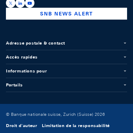
https://x.com/snb_bns
https://ch.linkedin.com/company/swiss-national-ba
https://www.youtube.com/@swissnationalbank
SNB NEWS ALERT
Adresse postale & contact
Accès rapides
Informations pour
Portails
© Banque nationale suisse, Zurich (Suisse) 2026
Droit d'auteur
Limitation de la responsabilité