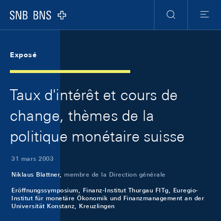
Skip Links Navigation
Header
Meta Navigation
Logo
Recherche
Menu
Exposé
Taux d'intérêt et cours de
change, thèmes de la
politique monétaire suisse
31 mars 2003
Niklaus Blattner,
membre de la Direction générale
Eröffnungssymposium, Finanz-Institut Thurgau FITg, Euregio-
Institut für monetäre Ökonomik und Finanzmanagement an der
Universität Konstanz, Kreuzlingen