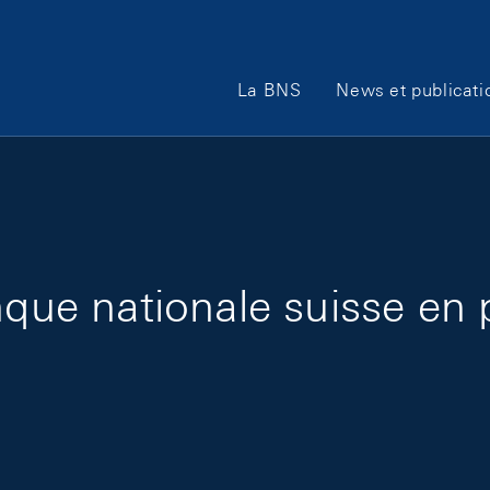
Main Navigation
La BNS
News et publicati
que nationale suisse en p