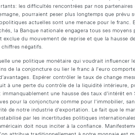
rtants: les difficultés rencontrées par nos partenaire
llemagne, pourraient peser plus longtemps que prévu s
éopolitiques actuelles sont une menace pour le franc. 
hés, la Banque nationale engagera tous ses moyens p
t exclue du mouvement de reprise et que la hausse des
chiffres négatifs.
uelle une politique monétaire qui voudrait influencer l
ns de la conjoncture ou lier le franc à l'euro comporte
d'avantages. Espérer contrôler le taux de change mesu
it à une perte du contrôle de la liquidité intérieure, p
t immanquablement une hausse des taux d'intérêt en 
es pour la conjoncture comme pour l'immobilier, sans
vité de notre industrie d'exportation. Le fait que le ma
éstabilisé par les incertitudes politiques internationale
américain doit nous inciter à la confiance. Manifesteme
'on attribue traditionnellement à notre monnaie est 