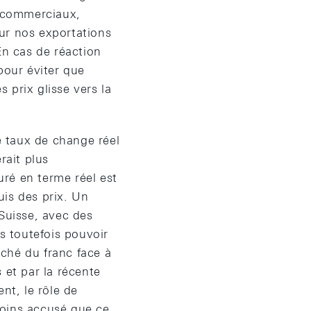
s commerciaux,
ur nos exportations
En cas de réaction
our éviter que
 prix glisse vers la
e taux de change réel
rait plus
ré en terme réel est
uis des prix. Un
Suisse, avec des
 toutefois pouvoir
rché du franc face à
s et par la récente
nt, le rôle de
moins accusé que ce