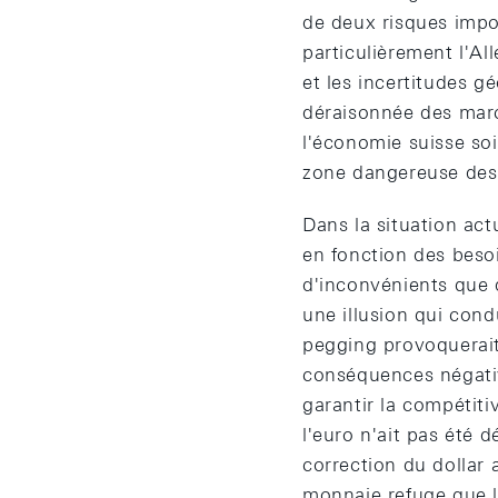
de deux risques impo
particulièrement l'A
et les incertitudes g
déraisonnée des marc
l'économie suisse soi
zone dangereuse des 
Dans la situation act
en fonction des besoi
d'inconvénients que 
une illusion qui condu
pegging provoquerai
conséquences négativ
garantir la compétiti
l'euro n'ait pas été d
correction du dollar 
monnaie refuge que l