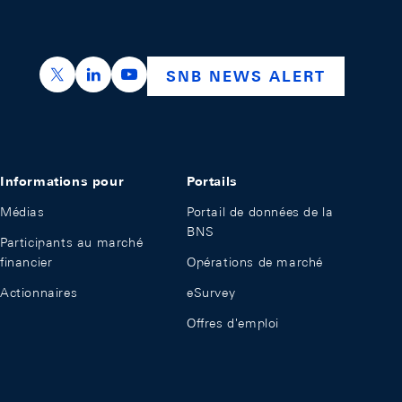
https://x.com/snb_bns
https://ch.linkedin.com/company/swiss-nation
https://www.youtube.com/@swissnation
SNB NEWS ALERT
Informations pour
Portails
Médias
Portail de données de la
BNS
Participants au marché
financier
Opérations de marché
Actionnaires
eSurvey
Offres d'emploi