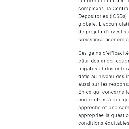
l'information et des 
complexes, la Central
Depositories (ICSDs) 
globale. L'accumulati
de projets d'investis
croissance économiqu
Ces gains d'efficaci
pâtir des imperfectio
négatifs et des entr
défis au niveau des i
aussi sur les responsa
En ce qui concerne l
confrontées à quelque
approche et une com
appropriée la questio
conditions équitable