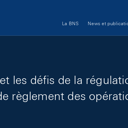
Main Navigation
La BNS
News et publicati
et les défis de la régula
e règlement des opératio