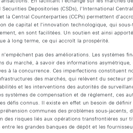
transactions. En facilitant l'échange sur les marchés de
 Securities Depositories (CSDs), l'International Central
et la Central Counterparties (CCPs) permettent d'accroît
on de capital et l'innovation technologique, qui sous-t
sement, en sont facilitées. Un soutien est ainsi appor
e à long terme, ce qui accroît la prospérité.
té n'empêchent pas des améliorations. Les systèmes fin
ns du marché, à savoir des informations asymétrique, 
aves à la concurrence. Ces imperfections constituent 
nfrastructures des marchés, qui relèvent du secteur pr
bilités et les interventions des autorités de surveillan
es systèmes de compensation et de règlement, ces aut
s défis connus. Il existe en effet un besoin de définir
préhension communes des problèmes sous-jacents, d
n des risques liés aux opérations transfrontières sur ti
s entre les grandes banques de dépôt et les fournisseu