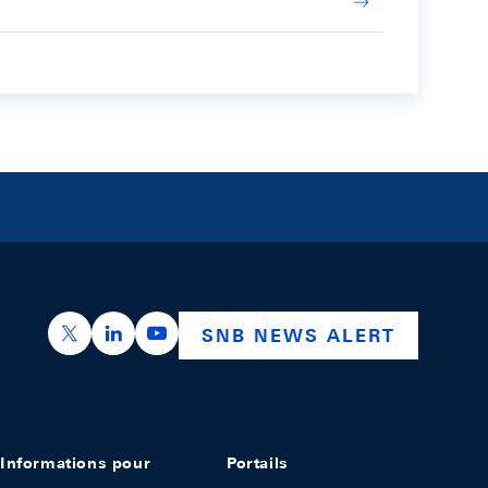
https://x.com/snb_bns
https://ch.linkedin.com/company/swiss-nation
https://www.youtube.com/@swissnation
SNB NEWS ALERT
Informations pour
Portails