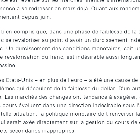
nce est revenue sur les marchés financiers internatio
mencé à se redresser en mars déjà. Quant aux rendem
mentent depuis juin.
 bien compris que, dans une phase de faiblesse de la
anc se revaloriser au point d'avoir un durcissement ind
s. Un durcissement des conditions monétaires, soit u
de revalorisation du franc, est indésirable aussi long
essine.
es Etats-Unis – en plus de l'euro – a été une cause de
èmes qui découlent de la faiblesse du dollar. D'un au
s. Les marchés des changes ont tendance à exagérer,
es cours évoluent dans une direction indésirable sous l'
elle situation, la politique monétaire doit renverser l
qui serait axée directement sur la gestion du cours de
fets secondaires inappropriés.