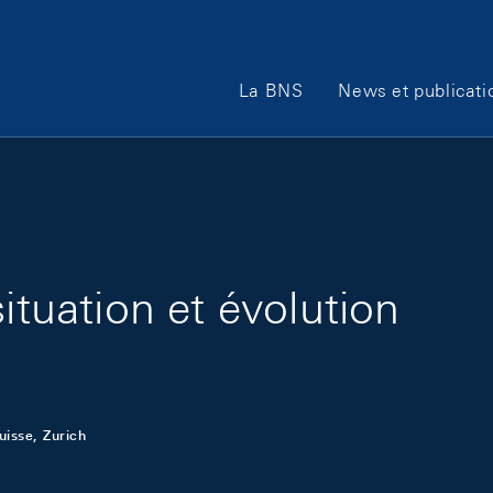
Main Navigation
La BNS
News et publicati
ituation et évolution
uisse, Zurich