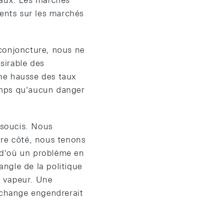
naux. Les marchés
ents sur les marchés
 conjoncture, nous ne
ésirable des
ne hausse des taux
temps qu'aucun danger
 soucis. Nous
tre côté, nous tenons
 d'où un problème en
angle de la politique
a vapeur. Une
 change engendrerait