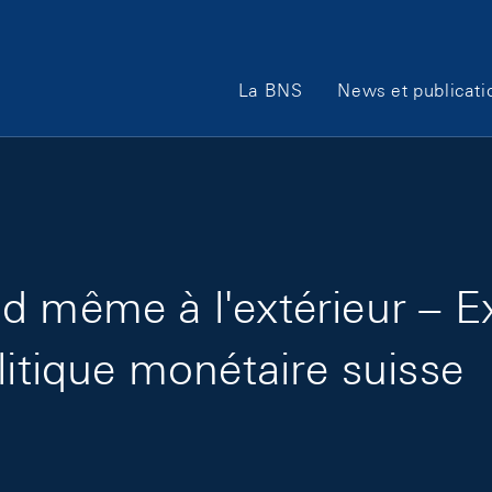
Main Navigation
La BNS
News et publicati
d même à l'extérieur – E
litique monétaire suisse