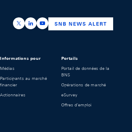
https://x.com/snb_bns
https://ch.linkedin.com/company/swiss-nation
https://www.youtube.com/@swissnation
SNB NEWS ALERT
Informations pour
Portails
Médias
Portail de données de la
BNS
Participants au marché
financier
Opérations de marché
Actionnaires
eSurvey
Offres d'emploi