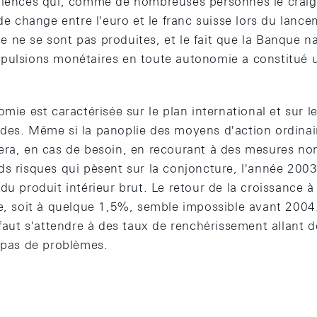
ulences qui, comme de nombreuses personnes le craig
 de change entre l'euro et le franc suisse lors du lanc
 ne se sont pas produites, et le fait que la Banque na
pulsions monétaires en toute autonomie a constitué u
omie est caractérisée sur le plan international et sur l
des. Même si la panoplie des moyens d'action ordinai
era, en cas de besoin, en recourant à des mesures no
s risques qui pèsent sur la conjoncture, l'année 2003 
du produit intérieur brut. Le retour de la croissance 
me, soit à quelque 1,5%, semble impossible avant 2004
 faut s'attendre à des taux de renchérissement allant 
t pas de problèmes.