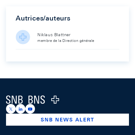
Autrices/auteurs
Niklaus Blattner
membre de la Direction générale
Footer
Logo
https://x.com/snb_bns
https://ch.linkedin.com/company/swiss-national-ba
https://www.youtube.com/@swissnationalbank
SNB NEWS ALERT