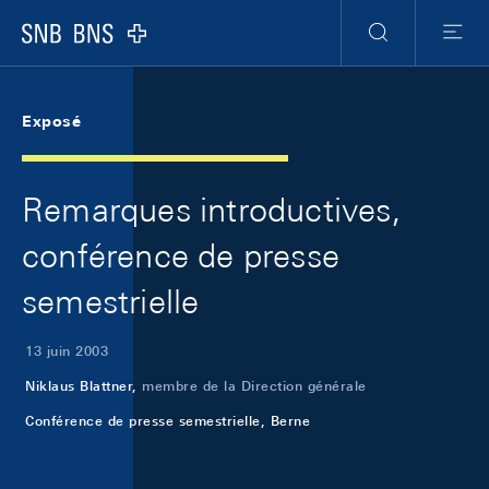
Skip Links Navigation
Header
Meta Navigation
Logo
Recherche
Menu
Exposé
Remarques introductives,
conférence de presse
semestrielle
13 juin 2003
Niklaus Blattner,
membre de la Direction générale
Conférence de presse semestrielle, Berne