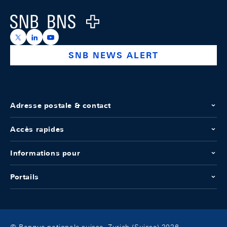
Logo
https://x.com/snb_bns
https://ch.linkedin.com/company/swiss-national-ba
https://www.youtube.com/@swissnationalbank
SNB NEWS ALERT
Adresse postale & contact
Accès rapides
Informations pour
Portails