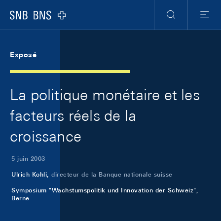
Skip Links Navigation
Header
Meta Navigation
Logo
Recherche
Menu
Exposé
La politique monétaire et les
facteurs réels de la
croissance
5 juin 2003
Ulrich Kohli,
directeur de la Banque nationale suisse
Symposium "Wachstumspolitik und Innovation der Schweiz",
Berne