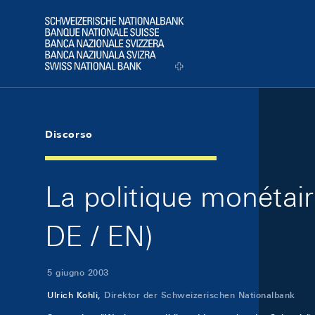
Skip Links Navigation
Header
Logo
Discorso
La politique monétaire
DE / EN)
5 giugno 2003
Ulrich Kohli,
Direktor der Schweizerischen Nationalbank