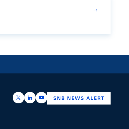
https://x.com/snb_bns
https://ch.linkedin.com/company/swiss-nation
https://www.youtube.com/@swissnation
SNB NEWS ALERT