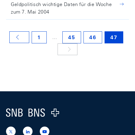
Geldpolitisch wichtige Daten für die Woche
zum 7. Mai 2004
…
1
45
46
47
VORHERIGE SEITE
Footer
Logo
https://x.com/snb_bns
https://ch.linkedin.com/company/swiss-
https://www.youtube.com/@swissnation