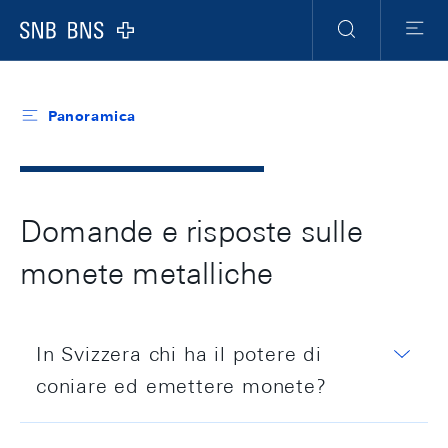
Header
Meta
Navigation
Logo
Ricerca
Menu
Panoramica
Domande e risposte sulle
monete metalliche
In Svizzera chi ha il potere di
coniare ed emettere monete?