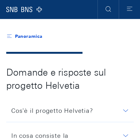
Header
Meta
Navigation
Logo
Ricerca
Menu
Panoramica
Domande e risposte sul
progetto Helvetia
Cos'è il progetto Helvetia?
Nell'ambito del progetto Helvetia la Banca
In cosa consiste la
nazionale svizzera studia diversi approcci per il