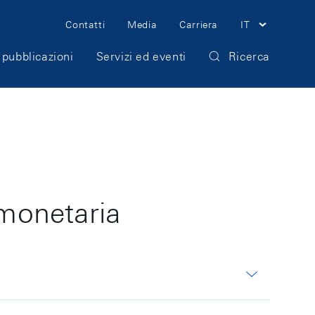
Meta
Contatti
Media
Carriera
IT
Navigation
 pubblicazioni
Servizi ed eventi
Ricerca
 monetaria