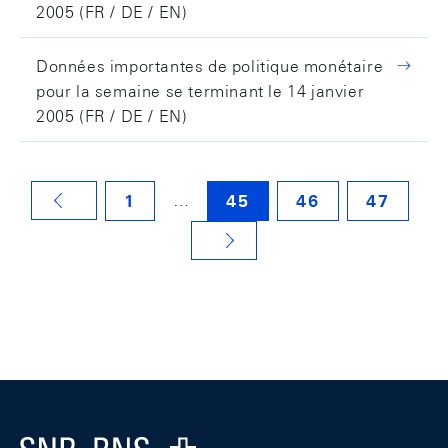
2005 (FR / DE / EN)
Données importantes de politique monétaire
pour la semaine se terminant le 14 janvier
2005 (FR / DE / EN)
…
1
45
46
47
VORHERIGE SEITE
NÄCHSTE SEITE
Footer
Logo