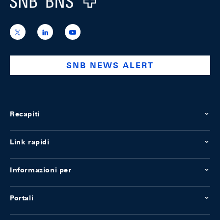
https://x.com/snb_bns
https://ch.linkedin.com/company/swiss-
https://www.youtube.com/@swissnation
national-
bank
SNB NEWS ALERT
Recapiti
Link rapidi
Informazioni per
Portali