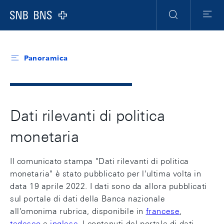
Header
Meta
Navigation
Logo
Ricerca
Menu
Panoramica
Dati rilevanti di politica
monetaria
Il comunicato stampa "Dati rilevanti di politica
monetaria" è stato pubblicato per l'ultima volta in
data 19 aprile 2022. I dati sono da allora pubblicati
sul portale di dati della Banca nazionale
all'omonima rubrica, disponibile in
francese
,
tedesco
e
inglese
. I contenuti del portale di dati