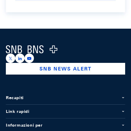
Footer
Logo
https://x.com/snb_bns
https://ch.linkedin.com/company/swiss-national-ba
https://www.youtube.com/@swissnationalbank
SNB NEWS ALERT
Recapiti
Link rapidi
Informazioni per