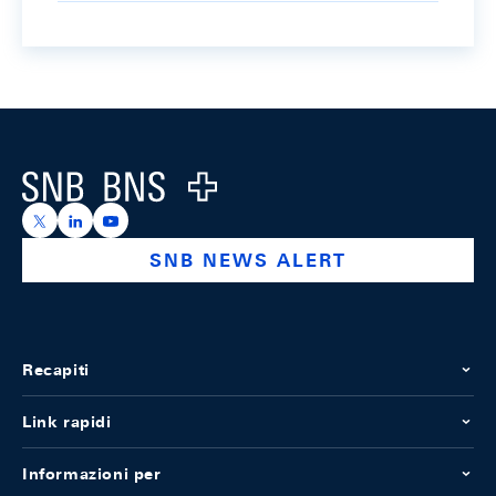
Footer
Logo
https://x.com/snb_bns
https://ch.linkedin.com/company/swiss-national-ba
https://www.youtube.com/@swissnationalbank
SNB NEWS ALERT
Recapiti
Link rapidi
Informazioni per