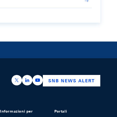
https://x.com/snb_bns
https://ch.linkedin.com/company/swiss-nation
https://www.youtube.com/@swissnation
SNB NEWS ALERT
Informazioni per
Portali