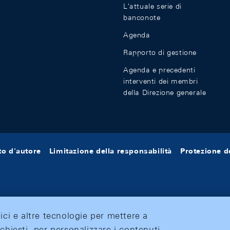
L'attuale serie di
banconote
Agenda
Rapporto di gestione
Agenda e precedenti
interventi dei membri
della Direzione generale
tto d'autore
Limitazione della responsabilità
Protezione de
tici e altre tecnologie per mettere a
ichiesti, per personalizzare i contenuti