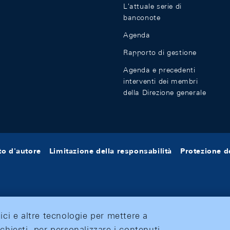
L'attuale serie di
banconote
Agenda
Rapporto di gestione
Agenda e precedenti
interventi dei membri
della Direzione generale
tto d'autore
Limitazione della responsabilità
Protezione de
tici e altre tecnologie per mettere a
ichiesti, per personalizzare i contenuti