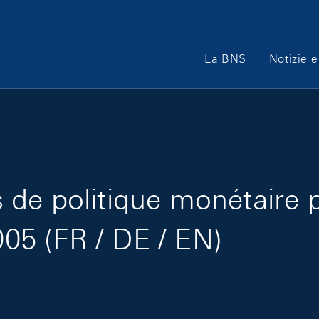
Main Navigation
La BNS
Notizie e
de politique monétaire 
005 (FR / DE / EN)