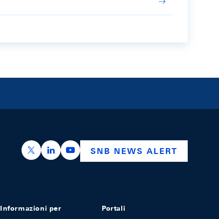
https://x.com/snb_bns
https://ch.linkedin.com/company/swiss-nation
https://www.youtube.com/@swissnation
SNB NEWS ALERT
Informazioni per
Portali