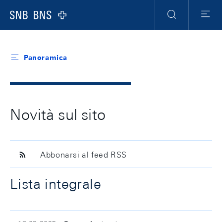
Header
Meta
Navigation
Logo
Ricerca
Menu
Panoramica
Novità sul sito
Abbonarsi al feed RSS
Lista integrale