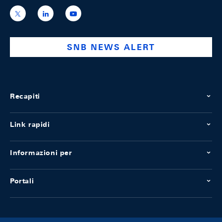
https://x.com/snb_bns
https://ch.linkedin.com/company/swiss-
https://www.youtube.com/@swissnation
national-
bank
SNB NEWS ALERT
Recapiti
Link rapidi
Informazioni per
Portali