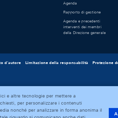
Agenda
Rapporto di gestione
Agenda e precedenti
interventi dei membri
della Direzione generale
tto d'autore
Limitazione della responsabilità
Protezione de
tici e altre tecnologie per mettere a
ichiesti, per personalizzare i contenuti
 media nonché per analizzare in forma anonima il
A
 A tale riguardo si comunicano anche dati