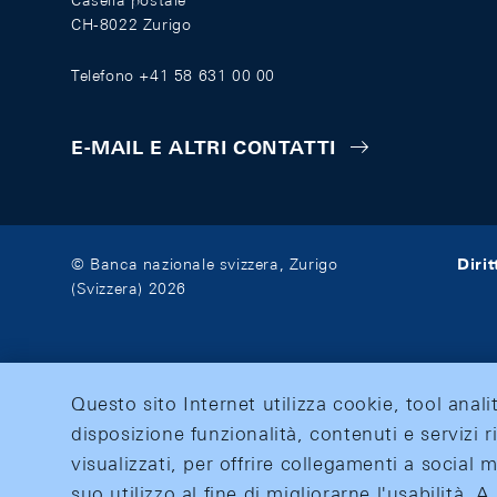
Casella postale
CH-8022 Zurigo
Telefono +41 58 631 00 00
E-MAIL E ALTRI CONTATTI
Diri
© Banca nazionale svizzera, Zurigo
(Svizzera) 2026
Questo sito Internet utilizza cookie, tool anali
disposizione funzionalità, contenuti e servizi r
visualizzati, per offrire collegamenti a social
suo utilizzo al fine di migliorarne l'usabilità.