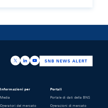
https://x.com/snb_bns
https://ch.linkedin.com/company/swiss-nation
https://www.youtube.com/@swissnation
SNB NEWS ALERT
Informazioni per
Portali
Media
Portale di dati della BNS
Operatori del mercato
Operazioni di mercato