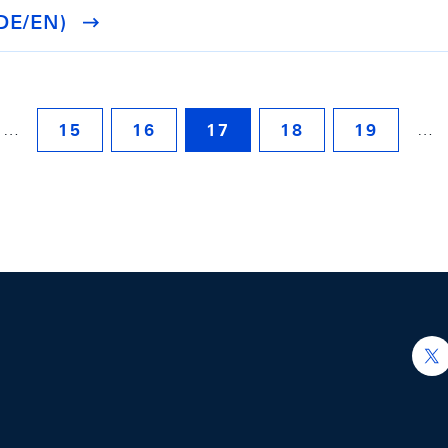
/DE/EN)
…
…
15
16
17
18
19
h