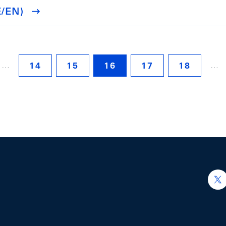
E/EN)
…
…
14
15
16
17
18
h