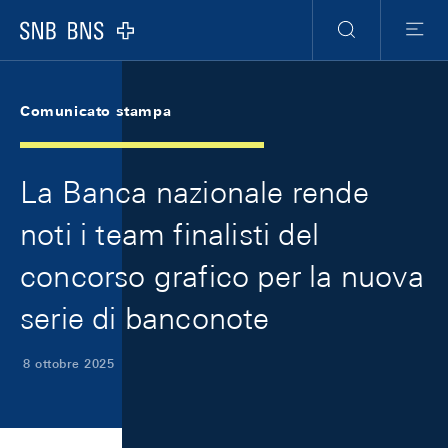
Skip Links Navigation
Header
Meta Navigation
Logo
Ricerca
Menu
Comunicato stampa
La Banca nazionale rende
noti i team finalisti del
concorso grafico per la nuova
serie di banconote
8 ottobre 2025