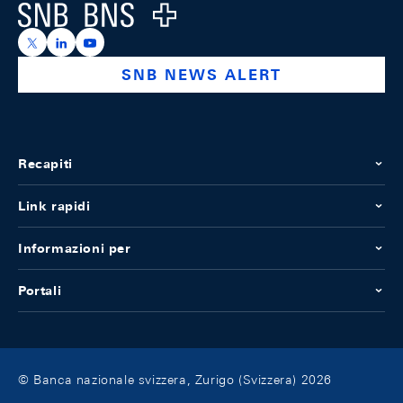
Logo
https://x.com/snb_bns
https://ch.linkedin.com/company/swiss-national-ba
https://www.youtube.com/@swissnationalbank
SNB NEWS ALERT
Recapiti
Link rapidi
Informazioni per
Portali
© Banca nazionale svizzera, Zurigo (Svizzera) 2026