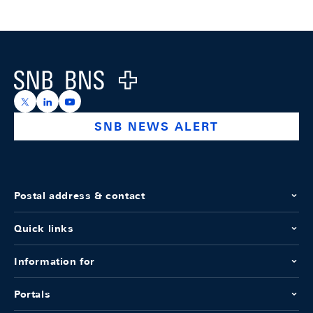
Footer
Logo
https://x.com/snb_bns
https://ch.linkedin.com/company/swiss-national-ba
https://www.youtube.com/@swissnationalbank
SNB NEWS ALERT
Postal address & contact
Quick links
Information for
Portals