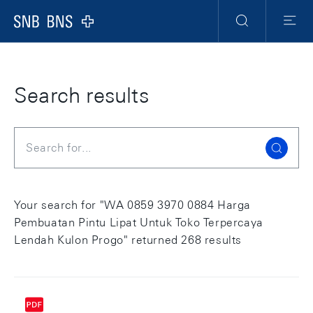
Skip Links Navigation
Header
Meta Navigation
Logo
Search
Menu
Search results
Search
Your search for "WA 0859 3970 0884 Harga
Pembuatan Pintu Lipat Untuk Toko Terpercaya
Lendah Kulon Progo" returned 268 results