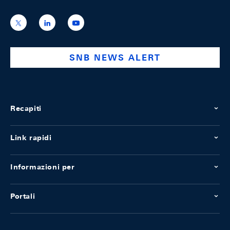
https://x.com/snb_bns
https://ch.linkedin.com/company/swiss-
https://www.youtube.com/@swissnation
national-
bank
SNB NEWS ALERT
Recapiti
Link rapidi
Informazioni per
Portali