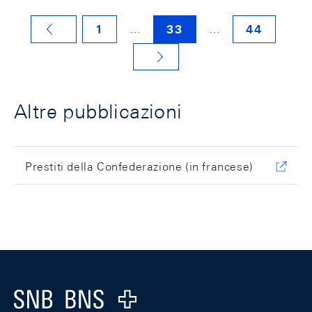
…
…
1
33
44
VORHERIGE SEITE
NÄCHSTE SEITE
Altre pubblicazioni
Prestiti della Confederazione (in francese)
Footer
Logo