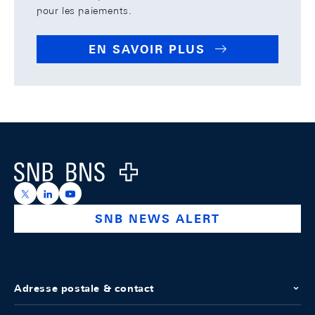
pour les paiements.
EN SAVOIR PLUS
Footer
Logo
https://x.com/snb_bns
https://ch.linkedin.com/company/swiss-national-ba
https://www.youtube.com/@swissnationalbank
SNB NEWS ALERT
Adresse postale & contact