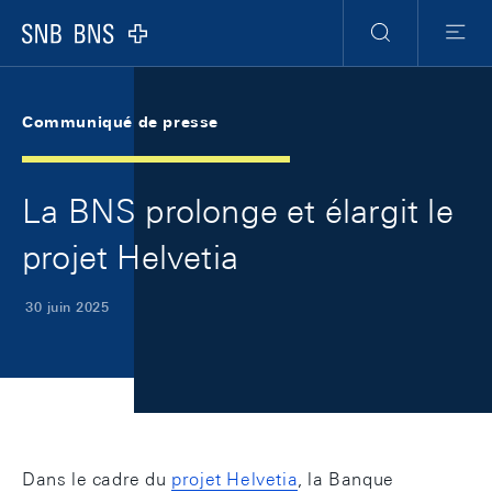
Skip Links Navigation
Header
Meta Navigation
Logo
Recherche
Menu
Communiqué de presse
La BNS prolonge et élargit le
projet Helvetia
30 juin 2025
Dans le cadre du
projet Helvetia
, la Banque