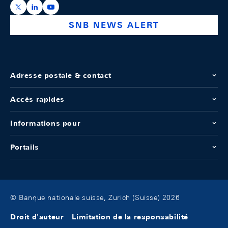
https://x.com/snb_bns
https://ch.linkedin.com/company/swiss-national-ba
https://www.youtube.com/@swissnationalbank
SNB NEWS ALERT
Adresse postale & contact
Accès rapides
Informations pour
Portails
© Banque nationale suisse, Zurich (Suisse) 2026
Droit d'auteur
Limitation de la responsabilité