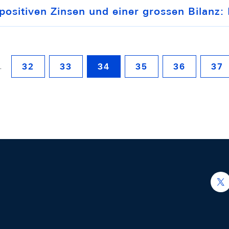
positiven Zinsen und einer grossen Bilanz:
…
32
33
34
35
36
37
h