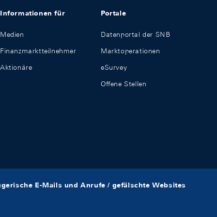
Informationen für
Portale
Medien
Datenportal der SNB
Finanzmarktteilnehmer
Marktoperationen
Aktionäre
eSurvey
Offene Stellen
ügerische E-Mails und Anrufe / gefälschte Websites