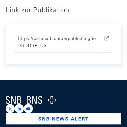
Link zur Publikation
https://data.snb.ch/de/publishingSe
t/SDDSPLUS
Footer
Logo
https://x.com/snb_bns
https://ch.linkedin.com/company/swiss-national-ba
https://www.youtube.com/@swissnationalbank
SNB NEWS ALERT