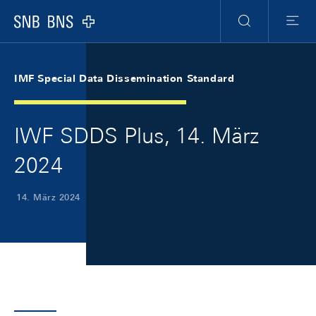
Skip Links Navigation
Header
Meta Navigation
Logo
Suche
Menu
IMF Special Data Dissemination Standard
IWF SDDS Plus, 14. März
2024
14. März 2024