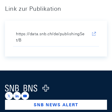
Link zur Publikation
https://data.snb.ch/de/publishingSe
t/B
Footer
Logo
https://x.com/snb_bns
https://ch.linkedin.com/company/swiss-national-ba
https://www.youtube.com/@swissnationalbank
SNB NEWS ALERT