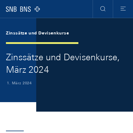
Skip Links Navigation
Header
Meta Navigation
Logo
Suche
Menu
Zinssätze und Devisenkurse
Zinssätze und Devisenkurse,
März 2024
1. März 2024