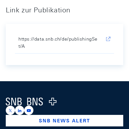
Link zur Publikation
https://data.snb.ch/de/publishingSe
t/A
Footer
Logo
https://x.com/snb_bns
https://ch.linkedin.com/company/swiss-national-ba
https://www.youtube.com/@swissnationalbank
SNB NEWS ALERT