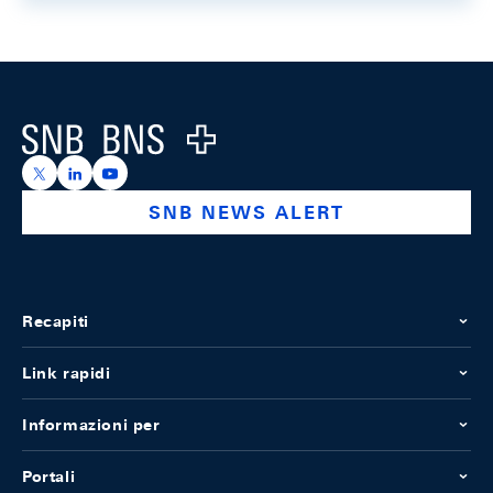
Footer
Logo
https://x.com/snb_bns
https://ch.linkedin.com/company/swiss-national-ba
https://www.youtube.com/@swissnationalbank
SNB NEWS ALERT
Recapiti
Link rapidi
Informazioni per
Portali