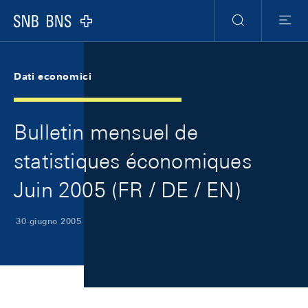
Skip Links Navigation
Header
Meta Navigation
Logo
Ricerca
Menu
Dati economici
Bulletin mensuel de
statistiques économiques
Juin 2005 (FR / DE / EN)
30 giugno 2005