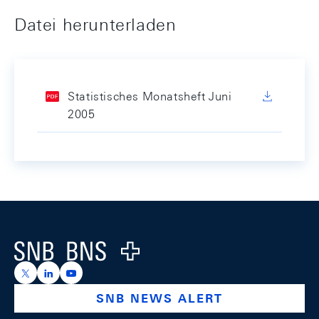
Datei herunterladen
Statistisches Monatsheft Juni
2005
Footer
Logo
https://x.com/snb_bns
https://ch.linkedin.com/company/swiss-national-ba
https://www.youtube.com/@swissnationalbank
SNB NEWS ALERT