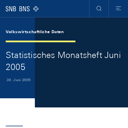
Skip Links Navigation
Header
Meta Navigation
Logo
Suche
Menu
Volkswirtschaftliche Daten
Statistisches Monatsheft Juni
2005
30. Juni 2005