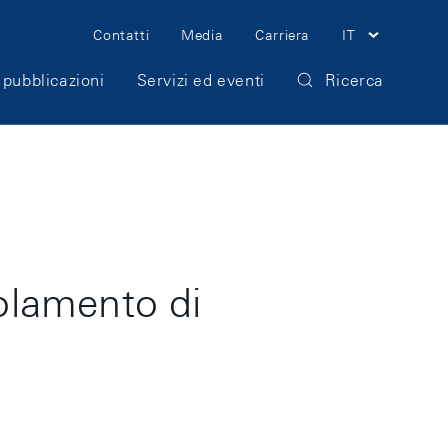
Meta
Contatti
Media
Carriera
IT
Navigation
 pubblicazioni
Servizi ed eventi
Ricerca
golamento di