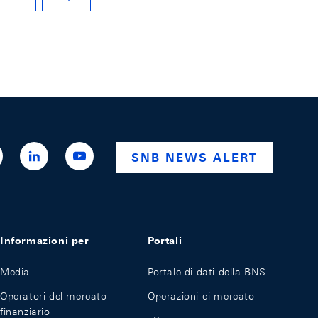
NÄCHSTE SEITE
ttps://x.com/snb_bns
https://ch.linkedin.com/company/swiss-
https://www.youtube.com/@swissnationalba
SNB NEWS ALERT
national-
bank
Informazioni per
Portali
Media
Portale di dati della BNS
Operatori del mercato
Operazioni di mercato
finanziario