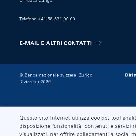
CH-8022 Zurigo
Telefono +41 58 631 00 00
E-MAIL E ALTRI CONTATTI
Diri
© Banca nazionale svizzera, Zurigo
(Svizzera) 2026
Questo sito Internet utilizza cookie, tool anali
disposizione funzionalità, contenuti e servizi r
visualizzati, per offrire collegamenti a social