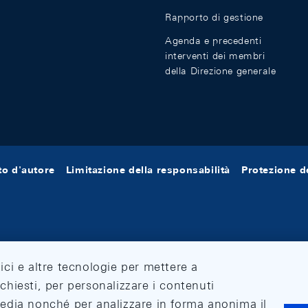
Rapporto di gestione
Agenda e precedenti
interventi dei membri
della Direzione generale
tto d'autore
Limitazione della responsabilità
Protezione de
tici e altre tecnologie per mettere a
ichiesti, per personalizzare i contenuti
 media nonché per analizzare in forma anonima il