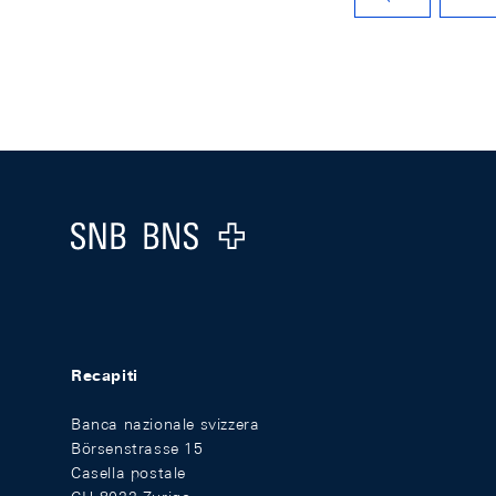
VORHERIGE SEITE
Footer
Logo
Recapiti
Banca nazionale svizzera
Börsenstrasse 15
Casella postale