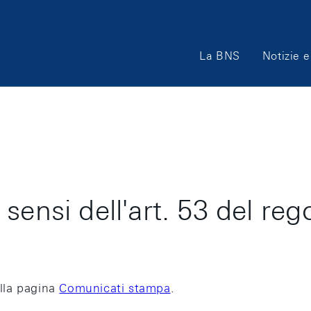
Main
La BNS
Notizie e
Navigation
sensi dell'art. 53 del re
lla pagina
Comunicati stampa
.