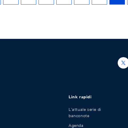
h
Link rapidi
L'attuale serie di
banconote
Agenda