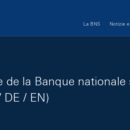
Main Navigation
La BNS
Notizie e
e de la Banque nationale
 DE / EN)