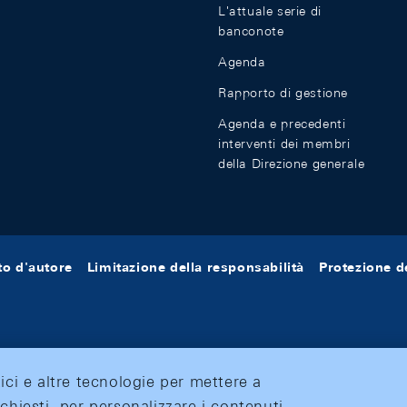
L'attuale serie di
banconote
Agenda
Rapporto di gestione
Agenda e precedenti
interventi dei membri
della Direzione generale
tto d'autore
Limitazione della responsabilità
Protezione de
tici e altre tecnologie per mettere a
ichiesti, per personalizzare i contenuti