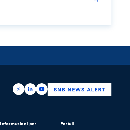
https://x.com/snb_bns
https://ch.linkedin.com/company/swiss-nation
https://www.youtube.com/@swissnation
SNB NEWS ALERT
Informazioni per
Portali