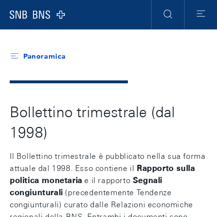
Header
Meta
Navigation
Logo
Ricerca
Menu
Panoramica
Bollettino trimestrale (dal
1998)
Il Bollettino trimestrale è pubblicato nella sua forma
attuale dal 1998. Esso contiene il
Rapporto sulla
politica monetaria
e il rapporto
Segnali
congiunturali
(precedentemente Tendenze
congiunturali) curato dalle Relazioni economiche
regionali della BNS. Entrambi i documenti sono