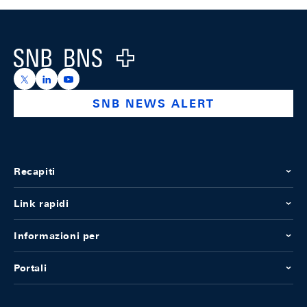
Footer
Logo
https://x.com/snb_bns
https://ch.linkedin.com/company/swiss-national-ba
https://www.youtube.com/@swissnationalbank
SNB NEWS ALERT
Recapiti
Link rapidi
Informazioni per
Portali