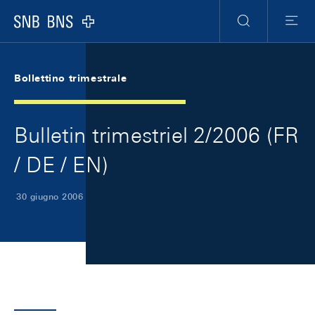
Skip Links Navigation
Header
Meta Navigation
Logo
Ricerca
Menu
Bollettino trimestrale
Bulletin trimestriel 2/2006 (FR
/ DE / EN)
30 giugno 2006