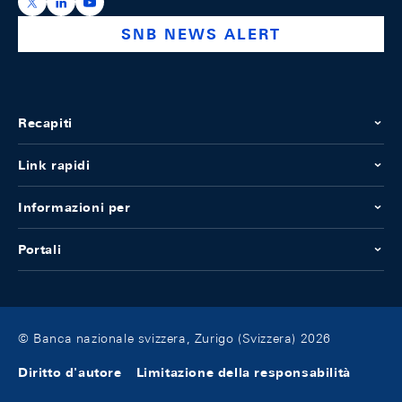
https://x.com/snb_bns
https://ch.linkedin.com/company/swiss-national-ba
https://www.youtube.com/@swissnationalbank
SNB NEWS ALERT
Recapiti
Link rapidi
Informazioni per
Portali
© Banca nazionale svizzera, Zurigo (Svizzera) 2026
Diritto d'autore
Limitazione della responsabilità