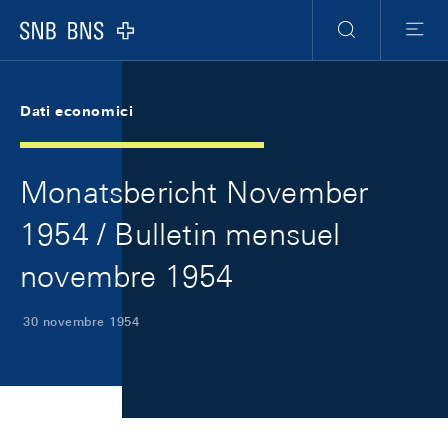
Skip Links Navigation
Header
Meta Navigation
Logo
Ricerca
Menu
Dati economici
Monatsbericht November
1954 / Bulletin mensuel
novembre 1954
30 novembre 1954