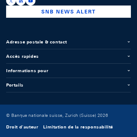
https://x.com/snb_bns
https://ch.linkedin.com/company/swiss-national-ba
https://www.youtube.com/@swissnationalbank
SNB NEWS ALERT
Adresse postale & contact
Accès rapides
Informations pour
Portails
© Banque nationale suisse, Zurich (Suisse) 2026
Droit d'auteur
Limitation de la responsabilité