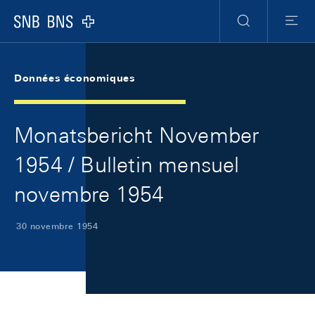
Skip Links Navigation
Header
Meta Navigation
Logo
Recherche
Menu
Données économiques
Monatsbericht November
1954 / Bulletin mensuel
novembre 1954
30 novembre 1954