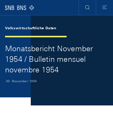
Skip Links Navigation
Header
Meta Navigation
Logo
Suche
Menu
Volkswirtschaftliche Daten
Monatsbericht November
1954 / Bulletin mensuel
novembre 1954
30. November 1954