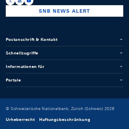
https://x.com/snb_bns
https://ch.linkedin.com/company/swiss-national-ba
https://www.youtube.com/@swissnationalbank
SNB NEWS ALERT
Postanschrift & Kontakt
Schnellzugriffe
Informationen für
Portale
© Schweizerische Nationalbank, Zürich (Schweiz) 2026
Urheberrecht
Haftungsbeschränkung