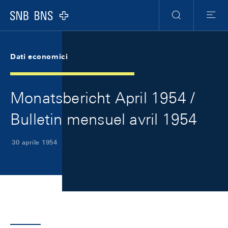
Skip Links Navigation
Header
Meta Navigation
Logo
Ricerca
Menu
Dati economici
Monatsbericht April 1954 /
Bulletin mensuel avril 1954
30 aprile 1954