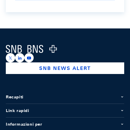
Footer
Logo
https://x.com/snb_bns
https://ch.linkedin.com/company/swiss-national-ba
https://www.youtube.com/@swissnationalbank
SNB NEWS ALERT
Recapiti
Link rapidi
Informazioni per