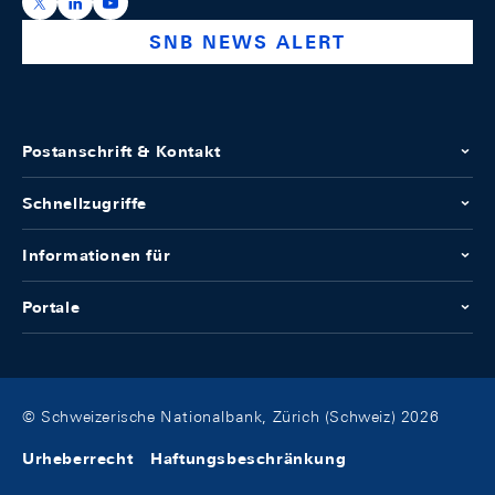
https://x.com/snb_bns
https://ch.linkedin.com/company/swiss-national-ba
https://www.youtube.com/@swissnationalbank
SNB NEWS ALERT
Postanschrift & Kontakt
Schnellzugriffe
Informationen für
Portale
© Schweizerische Nationalbank, Zürich (Schweiz) 2026
Urheberrecht
Haftungsbeschränkung