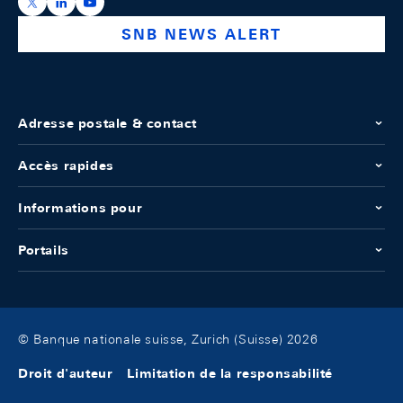
https://x.com/snb_bns
https://ch.linkedin.com/company/swiss-national-ba
https://www.youtube.com/@swissnationalbank
SNB NEWS ALERT
Adresse postale & contact
Accès rapides
Informations pour
Portails
© Banque nationale suisse, Zurich (Suisse) 2026
Droit d'auteur
Limitation de la responsabilité