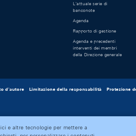
L'attuale serie di
banconote
Agenda
Rapporto di gestione
Agenda e precedenti
interventi dei membri
della Direzione generale
tto d'autore
Limitazione della responsabilità
Protezione de
tici e altre tecnologie per mettere a
ichiesti, per personalizzare i contenuti