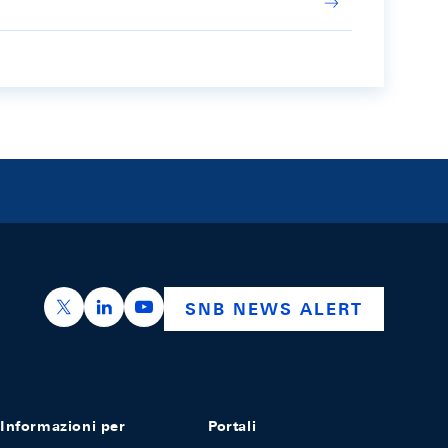
https://x.com/snb_bns
https://ch.linkedin.com/company/swiss-nation
https://www.youtube.com/@swissnation
SNB NEWS ALERT
Informazioni per
Portali