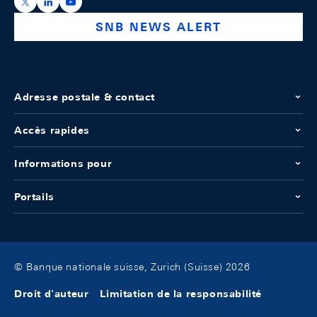
https://x.com/snb_bns
https://ch.linkedin.com/company/swiss-national-ba
https://www.youtube.com/@swissnationalbank
SNB NEWS ALERT
Adresse postale & contact
Accès rapides
Informations pour
Portails
© Banque nationale suisse, Zurich (Suisse) 2026
Droit d'auteur
Limitation de la responsabilité