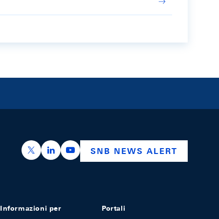
https://x.com/snb_bns
https://ch.linkedin.com/company/swiss-nation
https://www.youtube.com/@swissnation
SNB NEWS ALERT
Informazioni per
Portali