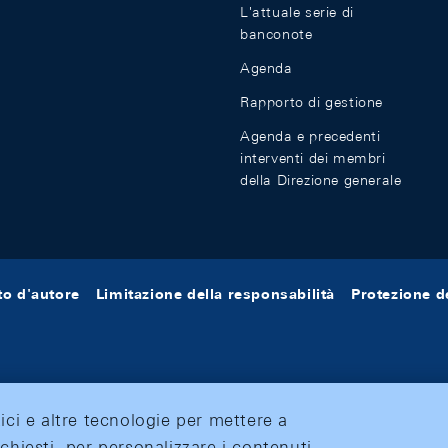
L'attuale serie di
banconote
Agenda
Rapporto di gestione
Agenda e precedenti
interventi dei membri
della Direzione generale
tto d'autore
Limitazione della responsabilità
Protezione de
tici e altre tecnologie per mettere a
ichiesti, per personalizzare i contenuti