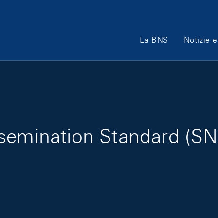
Main Navigation
La BNS
Notizie e
semination Standard (SNB