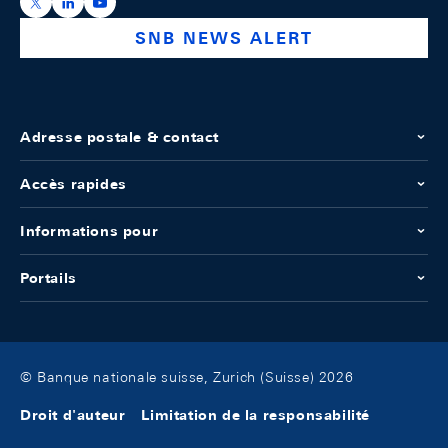
https://x.com/snb_bns
https://ch.linkedin.com/company/swiss-national-ba
https://www.youtube.com/@swissnationalbank
SNB NEWS ALERT
Adresse postale & contact
Accès rapides
Informations pour
Portails
© Banque nationale suisse, Zurich (Suisse) 2026
Droit d'auteur
Limitation de la responsabilité