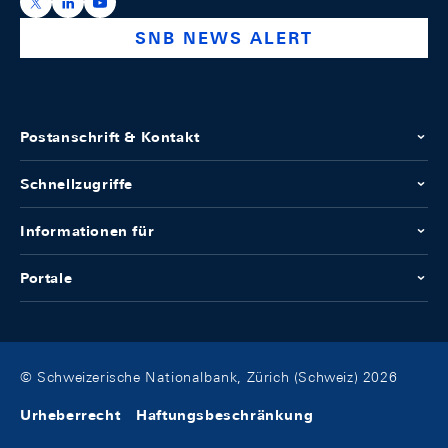
https://x.com/snb_bns
https://ch.linkedin.com/company/swiss-national-ba
https://www.youtube.com/@swissnationalbank
SNB NEWS ALERT
Postanschrift & Kontakt
Schnellzugriffe
Informationen für
Portale
© Schweizerische Nationalbank, Zürich (Schweiz) 2026
Urheberrecht
Haftungsbeschränkung