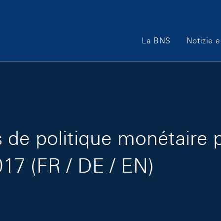
Main Navigation
La BNS
Notizie e
de politique monétaire 
017 (FR / DE / EN)