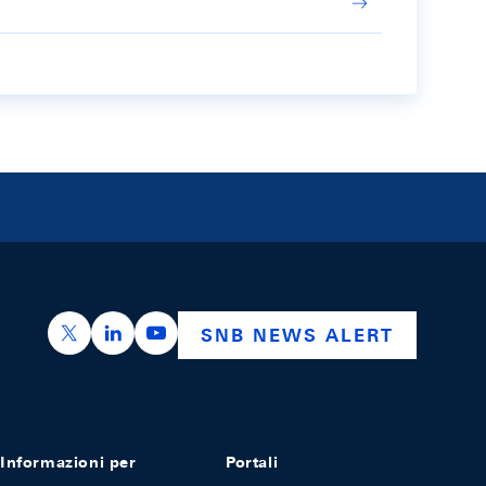
https://x.com/snb_bns
https://ch.linkedin.com/company/swiss-nation
https://www.youtube.com/@swissnation
SNB NEWS ALERT
Informazioni per
Portali