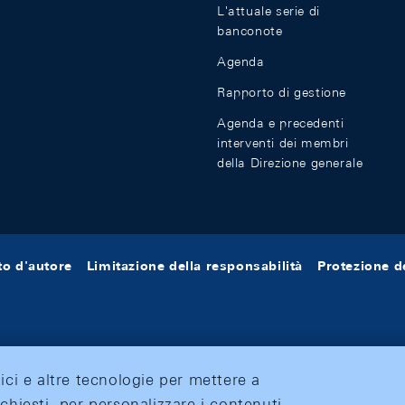
L'attuale serie di
banconote
Agenda
Rapporto di gestione
Agenda e precedenti
interventi dei membri
della Direzione generale
tto d'autore
Limitazione della responsabilità
Protezione de
tici e altre tecnologie per mettere a
ichiesti, per personalizzare i contenuti